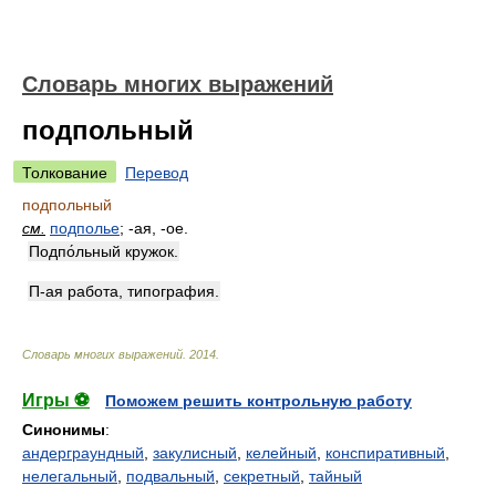
Словарь многих выражений
подпольный
Толкование
Перевод
подпольный
см.
подполье
; -ая, -ое.
Подпо́льный кружок.
П-ая работа, типография.
Словарь многих выражений
.
2014
.
Игры ⚽
Поможем решить контрольную работу
Синонимы
:
андерграундный
,
закулисный
,
келейный
,
конспиративный
,
нелегальный
,
подвальный
,
секретный
,
тайный