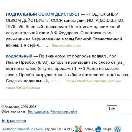
ПОДПОЛЬНЫЙ ОБКОМ ДЕЙСТВУЕТ
— «ПОДПОЛЬНЫЙ
ОБКОМ ДЕЙСТВУЕТ», СССР, киностудия ИМ. А.ДОВЖЕНКО,
1978, ч/б. Военный телесериал. По мотивам одноименной
документальной книги А.Ф.Федорова. О партизанском
движении на Черниговщине в годы Великой Отечественной
войны. 1 я серия… …
Энциклопедия кино
подпольный
— По видимому, от подполье подвал , пол.
Иначе Преобр. (II, 90), который производит это слово от (из )
под полы тайно (о купле продаже) 1. •• 1 Автор не совсем
точен. Преобр. затрудняется в выборе этимологии этоrо слова:
Сюда ли подпольный, –… …
Этимологический словарь русского
языка Макса Фасмера
© Академик, 2000-2026
18+
Обратная связь:
Техподдержка
,
Реклама на сайте
👣 Путешествия
Экспорт словарей на сайты
, сделанные на PHP,
Joomla,
Drupal,